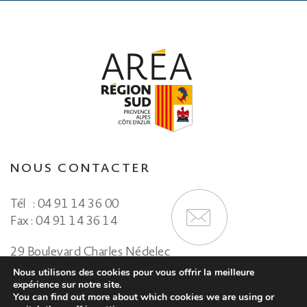
NOUS CONTACTER
Tél
: 04 91 14 36 00
Fax : 04 91 14 36 14
29 Boulevard Charles Nédelec
13331 Marseille Cedex 03
Nous utilisons des cookies pour vous offrir la meilleure
expérience sur notre site.
MENTIONS LÉGALES
PLAN DU SITE
You can find out more about which cookies we are using or