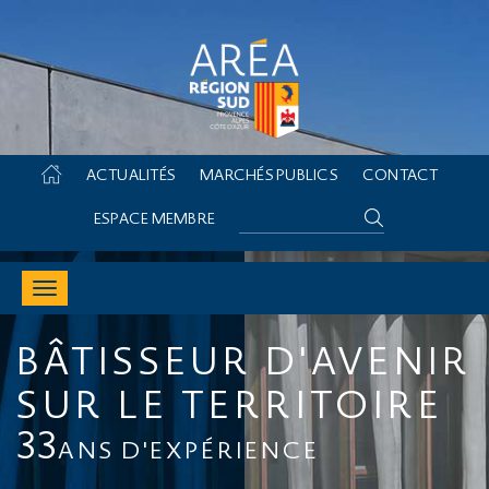
Skip
ACTUALITÉS
MARCHÉS PUBLICS
CONTACT
to
content
Search
ESPACE MEMBRE
Toggle
navigation
BÂTISSEUR D'AVENIR
SUR LE TERRITOIRE
33
ANS D'EXPÉRIENCE