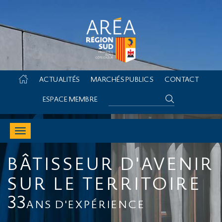
Skip
ACTUALITÉS
MARCHÉS PUBLICS
CONTACT
to
content
Search
ESPACE MEMBRE
Toggle
navigation
BÂTISSEUR D'AVENIR
SUR LE TERRITOIRE
33
ANS D'EXPÉRIENCE